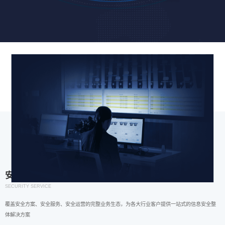
安全服务
SECURITY SERVICE
覆盖安全方案、安全服务、安全运营的完整业务生态，为各大行业客户提供一站式的信息安全整
体解决方案