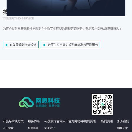
技术咨询服务
CONSULTING SERVICE
为客户提供从开源软件治理到企业数字化转型的管理咨询服务，帮助客户提升战略管理能力
IT发展规划咨询设计
云原生应用能力成熟度标准与评测服务
产品与解决方案
服务体系
ag旗舰厅官网入口官方网站/手机网页版,
新闻资讯
加入我们
人工智能
服务级别
企业简介
招聘岗位