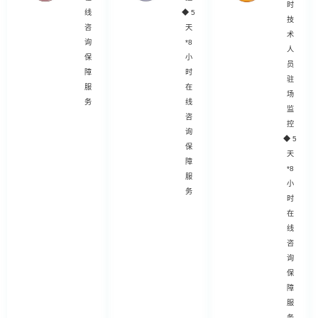
时
线
◆
5
技
咨
天
术
询
*8
人
保
小
员
障
时
驻
服
在
场
务
线
监
咨
控
询
◆
5
保
天
障
*8
服
小
务
时
在
线
咨
询
保
障
服
务