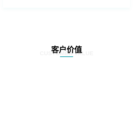
客户价值
CUSTOMER VALUE
01
客户可以更全面地进行业务创新和升级，利用云原生能力提升业务系统的智能
化、数据化和数字化，推动业务创新和升级，提高企业的竞争力和市场占有
率。
02
客户可更全面了解自身业务系统的运维成本和流量成本，从而制定合理的成本
管理策略和投入计划，降低云上运行成本，并实现成本的可持续管理。