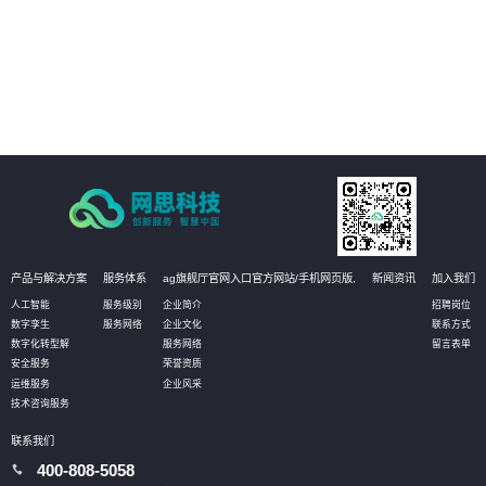
03
客户可以更加精准地定位业务系统中的瓶颈问题，发现性能瓶颈和资源瓶颈，
并从根本上解决问题，提升业务系统的可扩展性和效率。
04
客户可以更全面了解自身业务系统的优劣势和风险点，更好地制定合理的架构
设计和对策方案，在云原生程度上持续提升，提高业务系统的可靠性和稳定
性。
产品与解决方案
服务体系
ag旗舰厅官网入口官方网站/手机网页版,
新闻资讯
加入我们
人工智能
服务级别
企业简介
招聘岗位
数字孪生
服务网络
企业文化
联系方式
数字化转型解
服务网络
留言表单
安全服务
荣誉资质
运维服务
企业风采
技术咨询服务
联系我们
400-808-5058