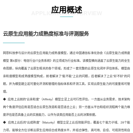
应用概述
APPLICATION OVERVIEW
云原生应用能力成熟度标准与评测服务
网思科技参与设计的云原生应用能力成熟度模型，通过中国通信标准化协会《云原生能力成熟度
模型 第4部分：电信行业IT业务系统》的立项成为行业标准。该模型横向涵盖了云原生能力的全生
命周期，纵向覆盖了云原生相关的各个领域，形成了一套完整的云原生化闭环评估体系。模型由
亲和度模型和成熟度模型构成，前者解决了“能不能”上云的问题，后者解决了上云“好不好”的问
题，并为模型建立起可量化评测和管理的指标体系和评测工具，实现云原生能力的可度量和可管
理。
◆ 应用上云前的“云亲和度”（Affinity）模型立足上云可行性评估，一方面从业务需求、技术架构
两个角度评估应用是否适合云原生改造和是否适合上云；另一方面从平台和组织流程两个能力维
度评估是否具备上云的实施能力，以作为该类应用能否上云的决策依据。
◆ 应用上云后的“云成熟度”（Maturity）模型立足上云后效能评估，覆盖七个能力子域、28个能
力项，能够全方位诊断云原生应用综合成熟度水平，并结合弹性、高可用、自愈、可观测性和自