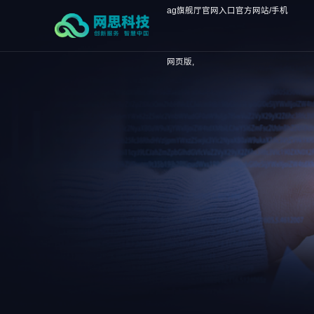
ag旗舰厅官网入口官方网站/手机
网页版,