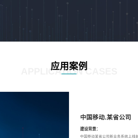
应用案例
APPLICATION CASES
中国移动.某省公司
建设背景：
中国移动某省公司新业务系统上线前