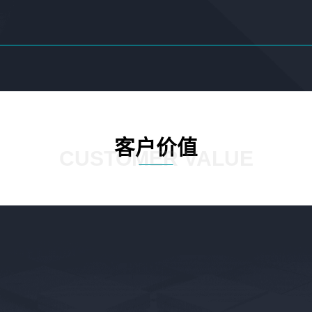
客户价值
CUSTOMER VALUE