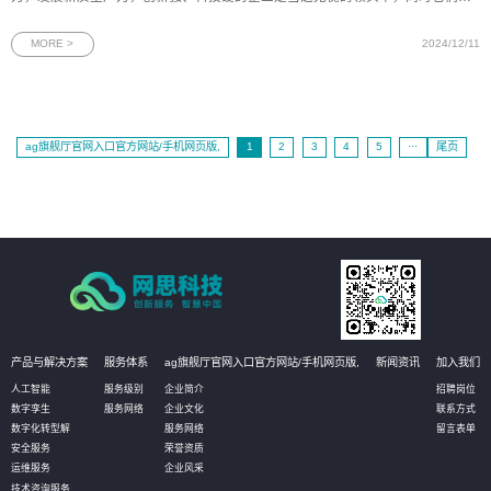
对金融服务提出了更高的要求。围绕科技企业普遍存在的“高技术、高研发、轻资
产”等特征，邮储银行广州市分行践行大行担当，探索创新、专业的金融产品和服
MORE >
2024/12/11
务模式。为此，时
ag旗舰厅官网入口官方网站/手机网页版,
1
2
3
4
5
···
尾页
产品与解决方案
服务体系
ag旗舰厅官网入口官方网站/手机网页版,
新闻资讯
加入我们
人工智能
服务级别
企业简介
招聘岗位
数字孪生
服务网络
企业文化
联系方式
数字化转型解
服务网络
留言表单
安全服务
荣誉资质
运维服务
企业风采
技术咨询服务