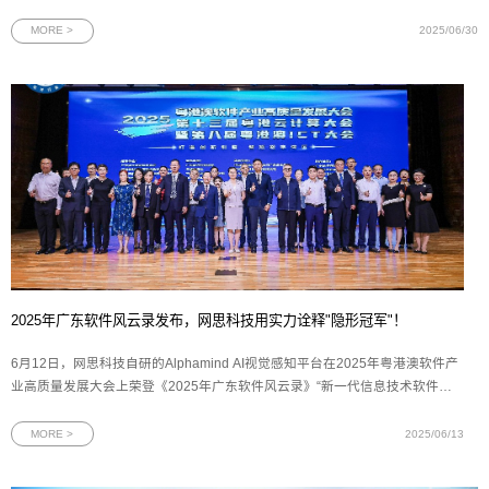
政企事业部以及广东移动等12家省公司、5家专业公司的领导及业务骨干，16家
网络安全领域联合体成员单位代表齐聚羊城，围绕科技创新、产品融合、生态共
MORE >
2025/06/30
建等关键议题展
2025年广东软件风云录发布，网思科技用实力诠释"隐形冠军"！
6月12日，网思科技自研的Alphamind AI视觉感知平台在2025年粤港澳软件产
业高质量发展大会上荣登《2025年广东软件风云录》“新一代信息技术软件产
品TOP 15”榜单，成为粤港澳大湾区软件产业创新发展的标杆平台。图为2025
年广东软件风云录新一代信息技术软件产品奖牌2025年广东软件风云榜评选由
MORE >
2025/06/13
羊城晚报报业集团、广东软件行业