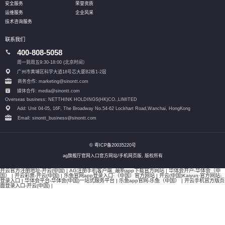
安全服务
荣誉资质
运维服务
企业风采
技术咨询服务
联系我们
400-808-5058
周一到周五9:30-18:00 (北京时间）
广州市黄埔区科学大道18号芯大厦B2栋1-2层
商务合作: marketing@sinontt.com
媒体合作: media@sinontt.com
Overseas business: NETTHINK HOLDINGS(HK)CO.,LIMITED
Add: Unit 04-05, 16F, The Broadway No.54-62 Lockhart Road,
Wanchai, HongKong
Email: sinontt_business@sinontt.com
© 粤ICP备20035220号
ag旗舰厅官网入口官方网站/手机网页版, 版权所有
开云官方注册地址-开云(中国)
|
AG注册手机客户端_最新app下载官方网站
|
华体会开户-华体会（中
国）
|
开云彩票-开云(中国)
|
乐鱼官网app登录入口·（中国）官方网站
|
开云(中国)Kaiyun·官方网站-
登录入口
|
华体会平台-华体会(中国)一站式服务平台
|
乐鱼app官网-乐鱼（中国）
|
开云手机官方版页
面登录入口-开云(中国)
|