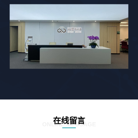
在线留言
ONLINE MESSAGE