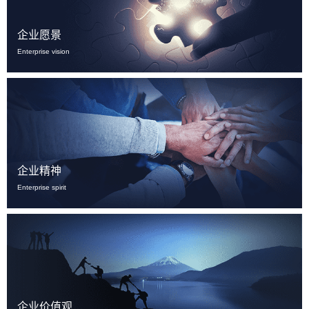
企业愿景
Enterprise vision
企业精神
Enterprise spirit
企业价值观